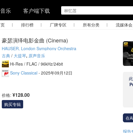
的音乐
客户端下载
|
|
|
|
首页
排行榜
厂牌专区
所有分类
流媒体会
豪瑟演绎电影金曲 (Cinema)
HAUSER, London Symphony Orchestra
古典
/
大提琴
,
原声音乐
Hi-Res /
FLAC /
96kHz/24bit
Sony Classical
·
2025年09月12日
P
¥128.00
价格:
购买专辑
在A
报告