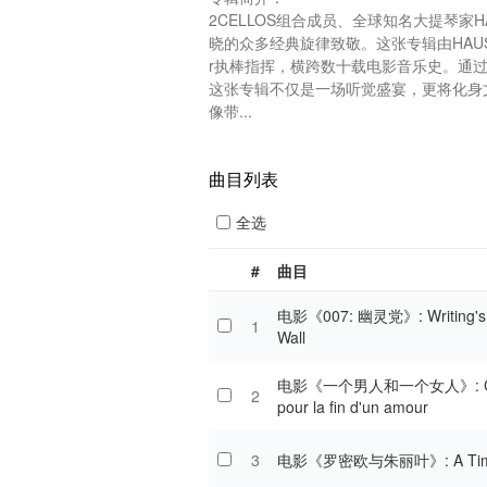
2CELLOS组合成员、全球知名大提琴家H
晓的众多经典旋律致敬。这张专辑由HAUSER
r执棒指挥，横跨数十载电影音乐史。通过
这张专辑不仅是一场听觉盛宴，更将化身
像带...
曲目列表
全选
#
曲目
电影《007: 幽灵党》: Writing's
1
Wall
电影《一个男人和一个女人》: Co
2
pour la fin d'un amour
3
电影《罗密欧与朱丽叶》: A Time 