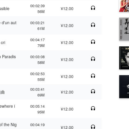
00:02:39
ible
¥12.00
56M
'un aut
00:03:21
¥12.00
61M
00:04:17
cri
¥12.00
79M
Paradis
00:03:08
¥12.00
58M
00:02:53
¥12.00
55M
00:03:41
题曲
¥12.00
69M
here i
00:05:14
¥12.00
95M
the Nig
00:04:19
¥12.00