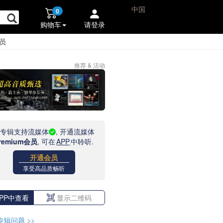
中国
0
购物车
请登录
员
推荐 & 活动
此专辑支持流媒体
, 开通流媒体
remium会员
, 可在
APP
中聆听.
开通会员
享受高品质畅听
PP中查看
显示二维码
专辑问题
>>