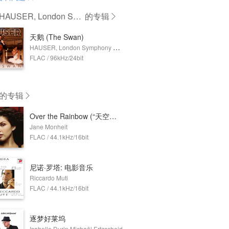
AUSER, London Sym
的专辑
y Orchestra
天鹅 (The Swan)
HAUSER, London Symphony Orchestra
FLAC / 96kHz/24bit
的专辑
Over the Rainbow (“天空上尉与明日世界”电影插曲)
Jane Monheit
FLAC / 44.1kHz/16bit
尼诺·罗塔: 电影音乐
Riccardo Muti
FLAC / 44.1kHz/16bit
逐梦好莱坞
Isabelle Durin,Michaël Ertzscheid