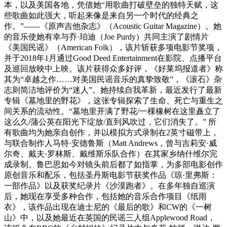
本，以及美国各地，凭借她“用歌曲打破壁垒的独特天赋，这
些歌曲如此强大，听起来像是来自另一个时代的经典之
作。”——《原声吉他杂志》（Acoustic Guitar Magazine）。她
的音乐使她有幸与乔·珀迪（Joe Purdy）共同主演了剧情片
《美国民谣》（American Folk），该片斩获多项电影节奖项，
并于2018年1月通过Good Deed Entertainment在影院、点播平台
及巡回放映中上映。该片获得众多好评，《好莱坞报道者》称
其为“卓越之作……对美国民谣音乐的真挚致敬”，《滚石》杂
志则简洁地评价为“迷人”。她持续自我革新，最近发行了最新
专辑《墓地里的野花》，这张专辑探索了生命、死亡与重生之
间关系的流动性。“墓地里开满了野花/一棵橡树在这里矗立了
这么久/蒲公英在阳光下绽放/直到风吹过，它们消失了。” 所
有歌曲均为她亲自创作，并以模拟方式录制在2英寸磁带上，
与联合制作人马特·安德鲁斯（Matt Andrews，曾与吉莉安·威
尔奇、戴夫·罗林斯、戴维斯乐队合作）在其家乡纳什维尔完
成录制。鲁巴思如今对镜头前后都了如指掌，为多部电影创作
原创音乐和配乐，包括圣丹斯电影节获奖作品《琼·里弗斯：
一部作品》以及获奖纪录片《沙漠跑者》。在多年独自巡演
后，她现在享受多种合作，包括她的音乐合作项目《纸雨
衣》，该作品出现在迪士尼的《最后的歌》和CW的《一树
山》中，以及她最近在英国的民谣三人组Applewood Road，