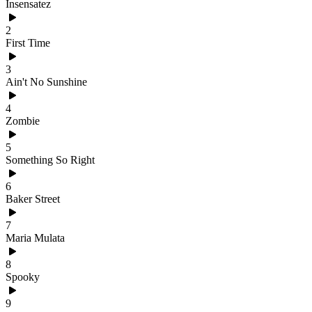
Insensatez
2
First Time
3
Ain't No Sunshine
4
Zombie
5
Something So Right
6
Baker Street
7
Maria Mulata
8
Spooky
9