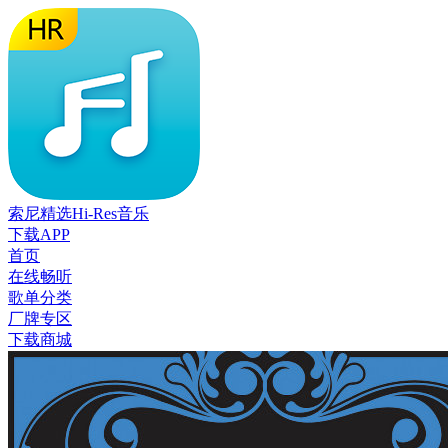
索尼精选Hi-Res音乐
下载APP
首页
在线畅听
歌单分类
厂牌专区
下载商城