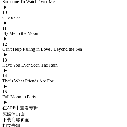
Someone To Watch Over Me
10
Cherokee
11
Fly Me to the Moon
12
Can't Help Falling in Love / Beyond the Sea
13
Have You Ever Seen The Rain
14
That's What Friends Are For
15
Full Moon in Paris
在APP中查看专辑
流媒体页面
下载商城页面
相关专辑