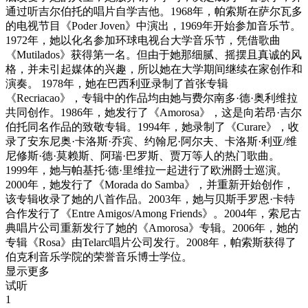
通过听吉尔伯托的唱片自学吉他。1968年，帕索斯在萨尔瓦多
的电视节目《Poder Joven》中演出，1969年开始参加音乐节。
1972年，她以化名参加环球电视台大学音乐节，凭借歌曲
《Mutilados》获得第一名。但由于她那细腻、摇摆且真诚的风
格，并未引起媒体的兴趣，所以她在大学期间继续在家创作和
演奏。 1978年，她在巴西利亚录制了首张专辑
《Recriacao》，专辑中的作品均由她与费尔南多·德·奥利维拉
共同创作。1986年，她发行了《Amorosa》，这是向若昂·吉尔
伯托同名作品的致敬专辑。1994年，她录制了《Curare》，收
录了安东尼奥·卡洛斯·乔宾、约翰尼·阿尔夫、卡洛斯·利亚/维
尼修斯·德·莫赖斯、阿瑞·巴罗斯、贾万等人的热门歌曲。
1999年，她与帕基托·德·里维拉一起进行了欧洲爵士巡演。
2000年，她发行了《Morada do Samba》，并重新开始创作，
该专辑收录了她的八首作品。2003年，她与贝斯手罗恩·卡特
合作发行了《Entre Amigos/Among Friends》。2004年，索尼古
典唱片公司重新发行了她的《Amorosa》专辑。2006年，她的
专辑《Rosa》由Telarc唱片公司发行。2008年，帕索斯获得了
伯克利音乐学院的荣誉音乐博士学位。
显示更多
试听
1