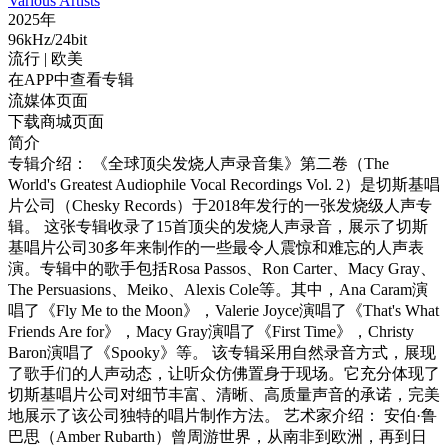
Various Artists
2025年
96kHz/24bit
流行
| 欧美
在APP中查看专辑
流媒体页面
下载商城页面
简介
专辑介绍： 《全球顶尖发烧人声录音集》第二卷（The
World's Greatest Audiophile Vocal Recordings Vol. 2）是切斯基唱
片公司（Chesky Records）于2018年发行的一张发烧级人声专
辑。 这张专辑收录了15首顶尖的发烧人声录音，展示了切斯
基唱片公司30多年来制作的一些最令人震惊和难忘的人声表
演。专辑中的歌手包括Rosa Passos、Ron Carter、Macy Gray、
The Persuasions、Meiko、Alexis Cole等。其中，Ana Caram演
唱了《Fly Me to the Moon》，Valerie Joyce演唱了《That's What
Friends Are for》，Macy Gray演唱了《First Time》，Christy
Baron演唱了《Spooky》等。 该专辑采用自然录音方式，展现
了歌手们的人声动态，让听众仿佛置身于现场。它充分体现了
切斯基唱片公司对细节丰富、清晰、高质量声音的承诺，完美
地展示了该公司独特的唱片制作方法。 艺术家介绍： 安伯·鲁
巴思（Amber Rubarth）曾周游世界，从南非到欧洲，再到日