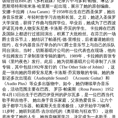
该组合在BBC的《乡村姐妹》纪录片中与多莉·帕顿、琳达·罗
恩斯塔特和埃米洛·哈里斯一起出现，展示了她的原创编曲。
安娜·卡拉姆（Ana Caram）于1958年出生在巴西圣保罗，她出
身音乐世家，年轻时曾学习吉他和长笛。之后，她进入圣保罗
大学深造，获得了作曲与指挥学位。毕业后，她成为了巴西波
萨诺瓦传奇人物安东尼奥·卡洛斯·乔宾的学生。 卡拉姆在巴西
及国际上都进行过巡回演出，积累了大批粉丝。在芬兰的一场
爵士音乐节上，她结识了帕基托·德·里维拉，后者邀请她前往
纽约，在卡内基音乐厅举办的JVC爵士音乐节上与自己的乐队
同台演出。当时，切斯基唱片公司的一位代表也在现场，他向
卡拉姆发出了录制首张专辑的邀约。1989年，卡拉姆的首张专
辑《里约夜色》发行。此后，她为切斯基唱片公司录制了八张
专辑，其中包括1992年发行的《The Other Side of Jobim》，这
是一张向她的导师安东尼奥·卡洛斯·乔宾致敬的专辑。她的身
影还多次出现在《Audiophile Sound》《Acoustic Guitar》和
《Audio Plus》等众多出版物中。如今，她仍继续举办音乐
会，活动范围主要在巴西。 罗莎·帕索斯（Rosa Passos）1952
年4月13日出生于巴西巴伊亚州的萨尔瓦多，是一位巴西当代
歌手和吉他手。 她出身于音乐家庭，父亲热爱音乐，让六个
孩子都学习乐器。帕索斯天生音准极佳，3岁开始学习钢琴。
11岁时，她听到若昂·吉尔伯托的《奥菲欧与狂欢节》，这彻
底改变了她的人生，她放弃钢琴学习，决定成为一名歌手，并