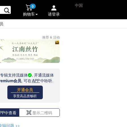
中国
0
购物车
请登录
员
推荐 & 活动
此专辑支持流媒体
, 开通流媒体
remium会员
, 可在
APP
中聆听.
开通会员
享受高品质畅听
PP中查看
显示二维码
专辑问题
>>