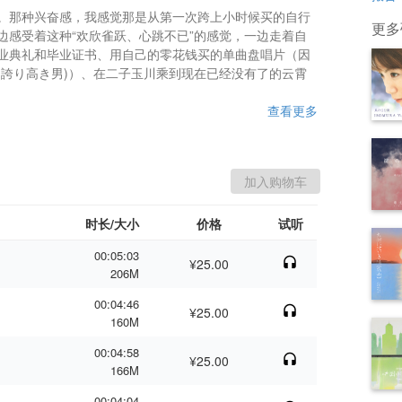
。那种兴奋感，我感觉那是从第一次跨上小时候买的自行
更多
边感受着这种“欢欣雀跃、心跳不已”的感觉，一边走着自
业典礼和毕业证书、用自己的零花钱买的单曲盘唱片（因
的男人》(誇り高き男)）、在二子玉川乘到现在已经没有了的云霄
查看更多
时长/大小
价格
试听
00:05:03
¥25.00
206M
00:04:46
¥25.00
160M
00:04:58
¥25.00
166M
00:04:04