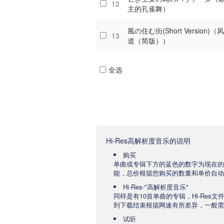
12
主的孔雀舞）
風の住む街(Short Version)
13
道（简版））
全选
Hi-Res高解析度音乐的说明
购买
单曲或专辑下方的蓝色的数字为现在的
能，总价根据您购买的数量和单价自动
Hi-Res-"高解析度音乐"
同样是有10首单曲的专辑，Hi-Res
到下载结束根据网速有所差异，一般需要
试听