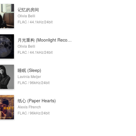
记忆的房间
Olivia Belli
FLAC / 44.1kHz/24bit
月光重构 (Moonlight Recomposed)
Olivia Belli
FLAC / 44.1kHz/24bit
睡眠 (Sleep)
Lavinia Meijer
FLAC / 96kHz/24bit
纸心 (Paper Hearts)
Alexis Ffrench
FLAC / 96kHz/24bit