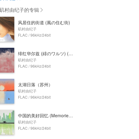
矶村由纪子
的专辑
风居住的街道 (風の住む街)
矶村由纪子
FLAC / 96kHz/24bit
绯红华尔兹 (緋のワルツ) (Chinese Version)
矶村由纪子
FLAC / 96kHz/24bit
太湖日落（苏州）
矶村由纪子
FLAC / 96kHz/24bit
中国的美好回忆 (Memories of China)
矶村由纪子
FLAC / 96kHz/24bit