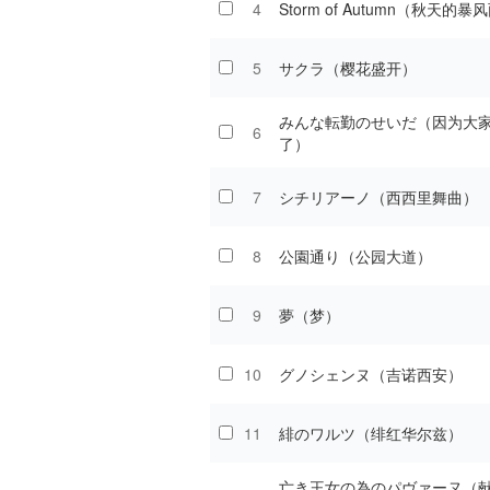
4
Storm of Autumn（秋天的暴
5
サクラ（樱花盛开）
みんな転勤のせいだ（因为大
6
了）
7
シチリアーノ（西西里舞曲）
8
公園通り（公园大道）
9
夢（梦）
10
グノシェンヌ（吉诺西安）
11
緋のワルツ（绯红华尔兹）
亡き王女の為のパヴァーヌ（