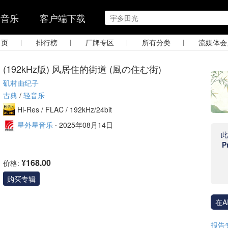
的音乐
客户端下载
|
|
|
|
首页
排行榜
厂牌专区
所有分类
流媒体会
(192kHz版) 风居住的街道 (風の住む街)
矶村由纪子
古典
/
轻音乐
Hi-Res /
FLAC /
192kHz/24bit
星外星音乐
·
2025年08月14日
P
¥168.00
价格:
购买专辑
在A
报告