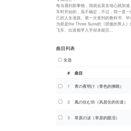
每当遇到新事物，我就会莫名地心跳加速
车时开始的，虽不确定，不过，我一直一
己的人生道路。第一次拿到的教科书、毕
为那是the Three Suns的《骄傲
飞车、比谁都早入手却未能完...
曲目列表
全选
#
曲目
1
青の夜明け（青色的拂晓）
2
風の住む街（风居住的街道）
3
草原の涙（草原的眼泪）