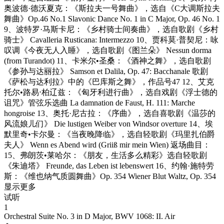
奥波德·德沃夏克：《斯拉夫一号舞曲》，选自《C大调斯拉夫
舞曲》Op.46 No.1 Slavonic Dance No. 1 in C Major, Op. 46 No. 1
9、波特罗·马斯卡尼：《乡村骑士间奏曲》，选自歌剧《乡村
骑士》 Cavalleria Rusticana: Intermezzo 10、贾科莫·普契尼：咏
叹调《今夜无人入睡》，选自歌剧《图兰朵》 Nessun dorma
(from Turandot) 11、卡米尔•圣桑：《酒神之舞》，选自歌剧
《参孙与达丽拉》 Samson et Dalila, Op. 47: Bacchanale 歌剧
《萨松与达利拉》中的《巴库斯之舞》，作品号47 12、艾克
托尔•路易⋅柏辽兹：《匈牙利进行曲》，选自戏剧《浮士德的
诅咒》管弦乐选曲 La damnation de Faust, H. 111: Marche
hongroise 13、奥托·尼古拉：《序曲》，选自喜歌剧《温莎的
风流娘儿们》 Die lustigen Weiber von Windsor overture 14、埃
默里奇•卡尔曼：《当夜晚降临》，选自轻歌剧《玛里扎伯爵
夫人》 Wenn es Abend wird (Griiß mir mein Wien) 返场曲目：
15、弗朗茨•莱哈尔：《朋友，生活多么精彩》选自轻歌剧
《朱迪塔》 Freunde, das Leben ist lebenswert 16、约翰·施特劳
斯：《维也纳气质圆舞曲》Op. 354 Wiener Blut Waltz, Op. 354
显示更多
试听
1
Orchestral Suite No. 3 in D Major, BWV 1068: II. Air