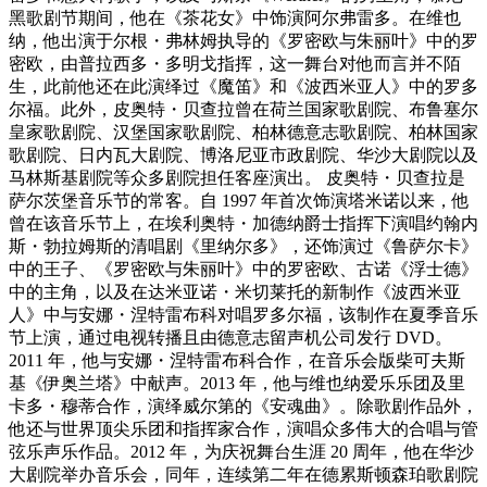
黑歌剧节期间，他在《茶花女》中饰演阿尔弗雷多。在维也
纳，他出演于尔根・弗林姆执导的《罗密欧与朱丽叶》中的罗
密欧，由普拉西多・多明戈指挥，这一舞台对他而言并不陌
生，此前他还在此演绎过《魔笛》和《波西米亚人》中的罗多
尔福。此外，皮奥特・贝查拉曾在荷兰国家歌剧院、布鲁塞尔
皇家歌剧院、汉堡国家歌剧院、柏林德意志歌剧院、柏林国家
歌剧院、日内瓦大剧院、博洛尼亚市政剧院、华沙大剧院以及
马林斯基剧院等众多剧院担任客座演出。 皮奥特・贝查拉是
萨尔茨堡音乐节的常客。自 1997 年首次饰演塔米诺以来，他
曾在该音乐节上，在埃利奥特・加德纳爵士指挥下演唱约翰内
斯・勃拉姆斯的清唱剧《里纳尔多》，还饰演过《鲁萨尔卡》
中的王子、《罗密欧与朱丽叶》中的罗密欧、古诺《浮士德》
中的主角，以及在达米亚诺・米切莱托的新制作《波西米亚
人》中与安娜・涅特雷布科对唱罗多尔福，该制作在夏季音乐
节上演，通过电视转播且由德意志留声机公司发行 DVD。
2011 年，他与安娜・涅特雷布科合作，在音乐会版柴可夫斯
基《伊奥兰塔》中献声。2013 年，他与维也纳爱乐乐团及里
卡多・穆蒂合作，演绎威尔第的《安魂曲》。除歌剧作品外，
他还与世界顶尖乐团和指挥家合作，演唱众多伟大的合唱与管
弦乐声乐作品。2012 年，为庆祝舞台生涯 20 周年，他在华沙
大剧院举办音乐会，同年，连续第二年在德累斯顿森珀歌剧院