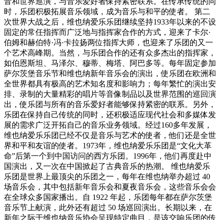
音和世界巡演，与音乐爱好者保持紧密联系。在传承传统的同
时，乐团积极拓展音乐领域，成为音乐与和平的使者。 第二
次世界大战之后，维也纳爱乐乐团继续坚持1933年以来的不设
固定的常任指挥而广泛地与指挥家合作的方式，迎来了卡尔·
伯姆和赫伯特·冯·卡拉扬两位指挥大师，也迎来了乐团的又一
个艺术高峰期。当然，与乐团合作的还有众多杰出的指挥家，
如伯恩斯坦、马泽尔、穆蒂、梅塔、阿巴多等。每年固定参加
萨尔茨堡音乐节和维也纳新年音乐会的演出，使乐团在欧洲和
全世界都具有极高的艺术知名度和影响力；每年繁忙的演出安
排、录制的大量精彩的唱片等音像制品以及世界范围的巡回演
出，使乐团与所有的音乐爱好者能够保持紧密的联系。另外，
乐团在保持自己传统的同时，还积极适应现代社会和多媒体发
展的需求广泛开拓自己的音乐业务领域。经过160多年发展，
维也纳爱乐乐团已经不仅是音乐与艺术的使者，他们还是全世
界和平和友谊的使者。1973年，维也纳爱乐乐团是“文化大革
命”后第一个到中国访问的西方乐团。1996年，他们再度赴中
国演出，又一次在中国掀起了古典音乐的热潮。 维也纳爱乐
乐团是世界上最顶尖的乐团之一，每年在维也纳举办超过 40
场音乐会，其中包括新年音乐会和夏夜音乐会，这些音乐会会
在全球众多国家播出。自 1922 年起，乐团每年都在萨尔茨堡
音乐节上献演，此外还有超过 50 场巡回演出。长期以来，在
新年之际于维也纳音乐协会呈现特定曲目，是该交响乐团的传