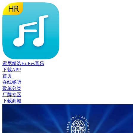
索尼精选Hi-Res音乐
下载APP
首页
在线畅听
歌单分类
厂牌专区
下载商城