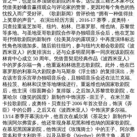
音之一，也是世界顶级歌剧院的常客。这位波兰籍艺术家不仅
凭借美妙嗓音赢得观众与评论家的赞誉，更因对每个角色的热
忱投入而广受好评。《歌剧新闻》曾评价他 “拥有一种值得挂
上奖章的声音”。 在演出经历方面，2016-17 赛季，皮奥特・
贝查拉重返芝加哥、纽约、柏林、巴塞罗那、维也纳、苏黎世
等多地。与圣地亚哥歌剧院合作举办独唱音乐会后，他在芝加
哥抒情歌剧院的新制作《拉美莫尔的露琪亚》中再度演绎标志
性角色埃德加多。随后前往纽约，参与纽约大都会歌剧院《波
西米亚人》的复排演出，还与众多明星同事一同庆祝该剧院在
林肯中心成立 50 周年。凭借普契尼经典作品《波西米亚人》
中的罗多尔福一角，他重返柏林德意志歌剧院。此外，他在巴
塞罗那的利塞乌大剧院参与马斯奈《浮士德》的复排演出，并
在该市音乐宫举办独唱音乐会，且独唱音乐会还在法兰克福、
格拉茨、柏林和汉堡等地继续进行。重返维也纳国家歌剧院
后，他主演《假面舞会》复排版，之后加入苏黎世歌剧院，在
莱哈尔《微笑的国度》新制作中饰演苏 - 崇王子。 在米兰斯
卡拉歌剧院，皮奥特・贝查拉于 2006 年首次登台，饰演《弄
臣》中的公爵，之后又在《波西米亚人》中饰演罗多尔福。
13/14 赛季开幕演出中，他首次在威尔第《茶花女》新制作中
饰演阿尔弗雷多。他还常现身慕尼黑和维也纳的国家歌剧院。
在慕尼黑国家剧院，他饰演过《玫瑰骑士》中的王子、阿尔弗
雷多和意大利歌手，以及马斯奈《Werther》的男主角，慕尼