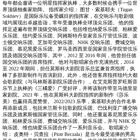
每年都会邀请一位明星指挥家执棒，大多数时候会携手一位世
界顶级独奏家助阵。 指挥家介绍： 图甘・索基耶夫（Tugan
Sokhiev）是国际乐坛备受瞩目的指挥家，在交响乐与歌剧领
域均展现出卓越造诣，常年受邀执棒全球顶尖乐团。 他的指
挥足迹遍布世界顶级交响乐团，包括维也纳爱乐乐团、柏林爱
乐乐团、纽约爱乐乐团、阿姆斯特丹皇家音乐厅管弦乐团、波
士顿交响乐团、芝加哥交响乐团、NHK 交响乐团、费城交响
乐团、慕尼黑爱乐乐团、罗马圣西西里亚国家音乐学院管弦乐
团及德国交响乐团等。其中，2012 至 2016 年间，他曾担任德
国交响乐团的首席指挥。 他对与歌唱家合作充满热忱，2014
至 2022 年期间，担任莫斯科大剧院音乐总监兼首席指挥，执
棒了多部新制作与首演剧目。此外，他还曾客席指挥纽约大都
会歌剧院（与马林斯基剧院乐团合作），在艾克斯普罗旺斯音
乐节上执棒的《三橘爱》广受好评，并将该制作带至马德里皇
家剧院。2021 年，他在莫斯科大剧院指挥的新制作《莎乐
美》也赢得高度赞誉。 2022/2023 乐季，索基耶夫的合作名单
再添新成员，包括米兰斯卡拉歌剧院乐团、巴伐利亚广播交响
乐团及德累斯顿国家管弦乐团。同时，他还重返慕尼黑爱乐乐
团、柏林爱乐乐团、费城交响乐团、爱乐乐团，并与 NHK 交
响乐团、维也纳爱乐乐团合作了一系列音乐会。 歌唱家介
绍： 皮奥特・贝查拉（Piotr Beczala）是当今最受追捧的男高