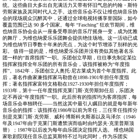
统。这些曲目大多出自充满活力又带有怀旧气息的约翰・斯特
劳斯家族及其同时代人之手。这些音乐会不仅让维也纳音乐协
会的现场观众沉醉其中，还通过全球电视转播享誉国际，如今
覆盖范围已达 90 多个国家。每年 “Fasching” 狂欢节期间，维
也纳音乐协会会从一座备受尊崇的音乐厅摇身一变，成为优雅
的舞厅，为维也纳爱乐乐团舞会提供绝佳场地。这一活动已成
为维也纳节日季数十年来的亮点，为这个时节增添了别样的光
彩。 值得一提的是，维也纳爱乐乐团并没有类似其他著名乐
团一样的“首席指挥”一职。乐团创立早期，往往事先制定某位
指挥家指挥全年乐团的所有音乐会，该指挥被称为“年度指
挥”。1842年，乐团创立人奥托·尼古莱成为首个年度指挥。此
后，著名作曲家兼指挥家马勒曾在1898-1901年担任年度指
挥；著名指挥家富特文格勒在1927-1930年担任年度指挥；
1933年，第十一任年度指挥克莱门斯·克劳斯卸任后，乐团决
定不再设“年度指挥”一职。此后所有的指挥均为客席指挥，每
场音乐会单独聘任——当然这其中最引人瞩目的就是每年新年
音乐会的指挥：该指挥在1986年以前为常任，三任常任指挥分
别是克莱门斯·克劳斯、威利·博斯科夫斯基以及马泽尔（1946
年及1947年由于克莱门斯遭禁演而临时由约瑟夫·克里普斯顶
替）；1987年以后改为每年由乐团决定指挥人选。 维也纳国
家歌剧院现任音乐总监莫斯特不过与此同时，作为乐团实