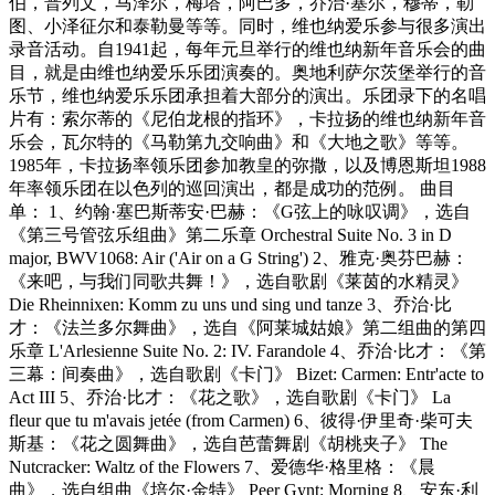
伯，普列文，马泽尔，梅塔，阿巴多，乔治·塞尔，穆蒂，勒
图、小泽征尔和泰勒曼等等。同时，维也纳爱乐参与很多演出
录音活动。自1941起，每年元旦举行的维也纳新年音乐会的曲
目，就是由维也纳爱乐乐团演奏的。奥地利萨尔茨堡举行的音
乐节，维也纳爱乐乐团承担着大部分的演出。乐团录下的名唱
片有：索尔蒂的《尼伯龙根的指环》，卡拉扬的维也纳新年音
乐会，瓦尔特的《马勒第九交响曲》和《大地之歌》等等。
1985年，卡拉扬率领乐团参加教皇的弥撒，以及博恩斯坦1988
年率领乐团在以色列的巡回演出，都是成功的范例。 曲目
单： 1、约翰·塞巴斯蒂安·巴赫：《G弦上的咏叹调》，选自
《第三号管弦乐组曲》第二乐章 Orchestral Suite No. 3 in D
major, BWV1068: Air ('Air on a G String') 2、雅克·奥芬巴赫：
《来吧，与我们同歌共舞！》，选自歌剧《莱茵的水精灵》
Die Rheinnixen: Komm zu uns und sing und tanze 3、乔治·比
才：《法兰多尔舞曲》，选自《阿莱城姑娘》第二组曲的第四
乐章 L'Arlesienne Suite No. 2: IV. Farandole 4、乔治·比才：《第
三幕：间奏曲》，选自歌剧《卡门》 Bizet: Carmen: Entr'acte to
Act III 5、乔治·比才：《花之歌》，选自歌剧《卡门》 La
fleur que tu m'avais jetée (from Carmen) 6、彼得·伊里奇·柴可夫
斯基：《花之圆舞曲》，选自芭蕾舞剧《胡桃夹子》 The
Nutcracker: Waltz of the Flowers 7、爱德华·格里格：《晨
曲》，选自组曲《培尔·金特》 Peer Gynt: Morning 8、安东·利