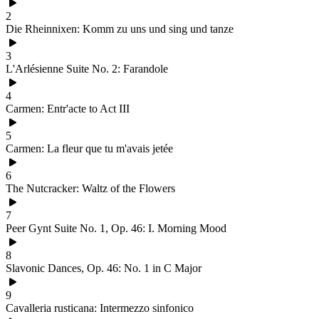
2
Die Rheinnixen: Komm zu uns und sing und tanze
3
L'Arlésienne Suite No. 2: Farandole
4
Carmen: Entr'acte to Act III
5
Carmen: La fleur que tu m'avais jetée
6
The Nutcracker: Waltz of the Flowers
7
Peer Gynt Suite No. 1, Op. 46: I. Morning Mood
8
Slavonic Dances, Op. 46: No. 1 in C Major
9
Cavalleria rusticana: Intermezzo sinfonico