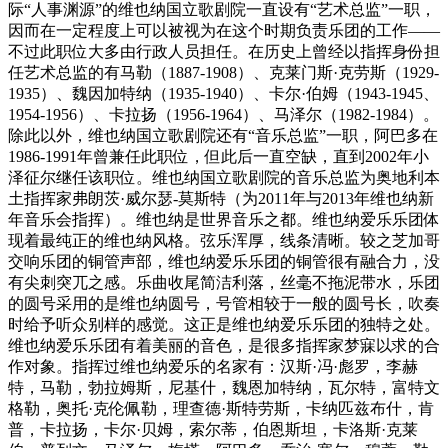
际“人事渊源”的维也纳国立歌剧院一直设有“艺术总监”一职，
因而在一定程度上可以被视为在这个时期负责乐团的工作——
不过此职位大多由行政人员担任。在历史上曾经以指挥身份担
任艺术总监的有马勒（1887-1908）、克莱门斯·克劳斯（1929-
1935）、魏因加特纳（1935-1940）、卡尔·伯姆（1943-1945、
1954-1956）、卡拉扬（1956-1964）、马泽尔（1982-1984）。
除此以外，维也纳国立歌剧院还有“音乐总监”一职，阿巴多在
1986-1991年曾兼任此职位，但此后一直空缺，直到2002年小
泽征尔继任该职位。维也纳国立歌剧院的音乐总监为奥地利本
土指挥家弗朗茨·威尔瑟-莫斯特（为2011年与2013年维也纳新
年音乐会指挥）。维也纳是世界音乐之都。维也纳爱乐乐团体
现着最纯正的维也纳风格。弦乐浑厚，线条清晰。较之芝加哥
交响乐团的铜管声部，维也纳爱乐乐团的铜管很有融合力，没
有尖刺突兀之感。乐曲收尾简洁利落，丝毫不拖泥带水，乐团
的圆号采用的是维也纳圆号，号管相较于一般的圆号长，吹奏
时给予听众别样的感觉。这正是维也纳爱乐乐团的独特之处。
维也纳爱乐乐团有着美丽的音色，是很多指挥家梦寐以求的合
作对象。指挥过维也纳爱乐的名家有：汉斯·冯·彪罗，李赫
特，马勒，勃拉姆斯，尼基什，魏恩加特纳，瓦尔特，富特文
格勒，奥托·克伦佩勒，理查德·斯特劳斯，卡纳匹兹布什，肯
普，卡拉扬，卡尔·贝姆，索尔蒂，伯恩斯坦，卡洛斯·克莱