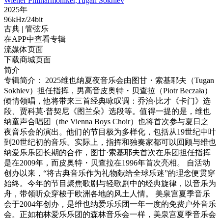
Wiener Philharmoniker,Tugan Sokhiev
2025年
96kHz/24bit
古典
| 管弦乐
在APP中查看专辑
流媒体页面
下载商城页面
简介
专辑简介： 2025维也纳夏夜音乐会由图甘・索基耶夫（Tugan
Sokhiev）担任指挥，男高音皮奥特・贝查拉（Piotr Beczała）
倾情领唱，他将带来三首经典咏叹调：乔治·比才《卡门》选
段、贾科莫·普契尼《图兰朵》选段等。值得一提的是，维也
纳童声合唱团（the Vienna Boys Choir）也将首次参与夏日之
夜音乐会的演出。他们的节目极为多样化，包括从19世纪中叶
到20世纪初的音乐。实际上，指挥和独奏家都可以回顾与维也
纳爱乐乐团长期的合作，图甘·索基耶夫首次在乐团担任指挥
是在2009年，而皮奥特・贝查拉在1996年首次亮相。 自活动
创办以来，“将古典音乐作为礼物献给全球乐迷”的理念便贯穿
始终。今年的节目聚焦歌剧与轻歌剧中的经典旋律，以音乐为
舟，带领听众穿梭于欧洲各地的风土人情。 美泉宫夏季音乐
会于2004年创办，是维也纳爱乐乐团一年一度的免费户外音乐
会。正如柏林爱乐乐团的森林音乐会一样，美泉宫夏季音乐会