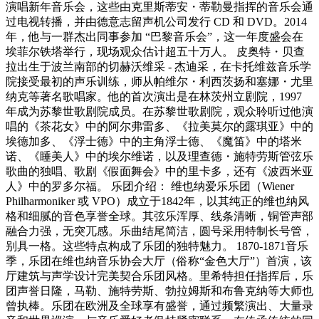
演唱新年音乐会，这些由克里斯蒂安・蒂勒曼指挥的音乐会通
过电视转播，并由德意志留声机公司发行 CD 和 DVD。2014
年，他与一群杰出同事参加 “巴黎音乐会”，这一年度盛会在
埃菲尔铁塔举行，现场观众估计超五十万人。 皮奥特・贝查
拉出生于波兰南部的切赫沃维采 - 杰迪采，在卡托维兹音乐学
院接受最初的声乐训练，师从帕维尔・利西茨扬和塞娜・尤里
纳克等著名歌唱家。他的首次演出是在林茨州立剧院，1997
年成为苏黎世歌剧院成员。在苏黎世歌剧院，观众聆听过他演
唱的《茶花女》中的阿尔弗雷多、《拉美莫尔的露琪亚》中的
埃德加多、《浮士德》中的主角浮士德、《魔笛》中的塔米
诺、《睡美人》中的埃尔维诺，以及理查德・施特劳斯管弦乐
歌曲的独唱、歌剧《假面舞会》中的里卡多，还有《波西米亚
人》中的罗多尔福。 乐团介绍： 维也纳爱乐乐团（Wiener
Philharmoniker 或 VPO）成立于1842年，以其纯正的维也纳风
格和细腻的音色享誉全球。其弦乐浑厚、线条清晰，铜管声部
融合力强，无突兀感。乐曲结尾简洁，圆号采用特制长号管，
别具一格。这些特点构成了乐团的独特魅力。 1870-1871音乐
季，乐团在维也纳音乐协会大厅（俗称“金色大厅”）首演，该
厅建筑与声学设计完美契合乐团风格。里希特担任指挥后，乐
团声誉日隆，马勒、施特劳斯、勃拉姆斯和布鲁克纳等大师也
曾执棒。乐团在欧洲及全球享有盛誉，通过频繁演出、大量录