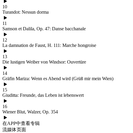
10
Turandot: Nessun dorma
11
Samson et Dalila, Op. 47: Danse bacchanale
12
La damnation de Faust, H. 111: Marche hongroise
13
Die lustigen Weiber von Windsor: Ouvertüre
14
Gräfin Mariza: Wenn es Abend wird (Grüß mir mein Wien)
15
Giuditta: Freunde, das Leben ist lebenswert
16
Wiener Blut, Walzer, Op. 354
在APP中查看专辑
流媒体页面