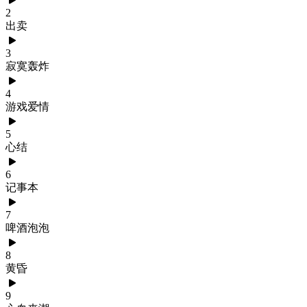
2
出卖
3
寂寞轰炸
4
游戏爱情
5
心结
6
记事本
7
啤酒泡泡
8
黄昏
9