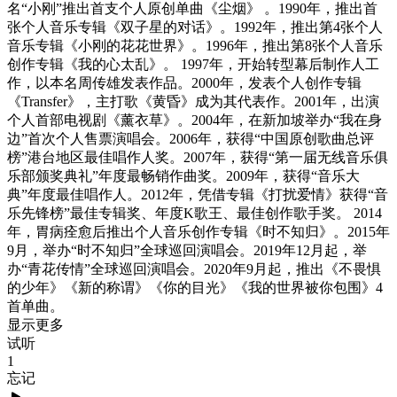
名“小刚”推出首支个人原创单曲《尘烟》 。1990年，推出首
张个人音乐专辑《双子星的对话》。1992年，推出第4张个人
音乐专辑《小刚的花花世界》。1996年，推出第8张个人音乐
创作专辑《我的心太乱》。 1997年，开始转型幕后制作人工
作，以本名周传雄发表作品。2000年，发表个人创作专辑
《Transfer》，主打歌《黄昏》成为其代表作。2001年，出演
个人首部电视剧《薰衣草》。2004年，在新加坡举办“我在身
边”首次个人售票演唱会。2006年，获得“中国原创歌曲总评
榜”港台地区最佳唱作人奖。2007年，获得“第一届无线音乐俱
乐部颁奖典礼”年度最畅销作曲奖。2009年，获得“音乐大
典”年度最佳唱作人。2012年，凭借专辑《打扰爱情》获得“音
乐先锋榜”最佳专辑奖、年度K歌王、最佳创作歌手奖。 2014
年，胃病痊愈后推出个人音乐创作专辑《时不知归》。2015年
9月，举办“时不知归”全球巡回演唱会。2019年12月起，举
办“青花传情”全球巡回演唱会。2020年9月起，推出《不畏惧
的少年》《新的称谓》《你的目光》《我的世界被你包围》4
首单曲。
显示更多
试听
1
忘记