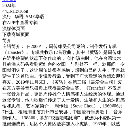
2024年
44.1kHz/16bit
流行
| 华语,
SME华语
在APP中查看专辑
流媒体页面
下载商城页面
简介
专辑简介： 在2000年，周传雄受公司邀约，制作发行专辑
《Transfer》。专辑共收录12首歌曲，其中《黄昏》是周传雄
在近乎绝望的状态下创作出的 。创作该曲时，他在台湾淡水
县的渔人码头看到紫红色的夕阳，与别处不一样。刹那间，夕
阳就消失了，这让周传雄很有感触，想到自己的人生，于是就
诞生了这首歌曲。专辑发行后，受到了广大歌迷的热烈欢迎和
喜爱。2019年11月6日，《黄昏》在第三届《最爱金曲榜》爱
在东方美谷音乐盛典上获得最爱金曲奖。《Transfer》不仅是
一张音乐作品，更是周传雄个人情感和人生经历的体现。通过
这张专辑，他向歌迷们传递了关于爱情、生活和人生的深刻感
悟和思考。 艺术家简介： 周传雄（Steve Chou），1969年6月
7日生，祖籍湖北省荆州市公安县，中国流行乐男歌手、音乐
制作人。 1988年，参加“校园歌唱比赛”，被选为小虎队第一
批候选成员，后因个人原因放弃加入小虎队。1989年，以艺