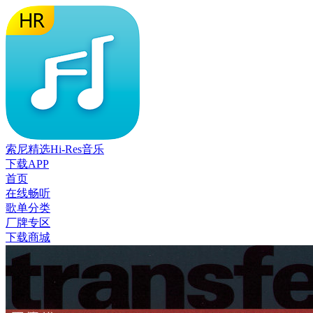
索尼精选Hi-Res音乐
下载APP
首页
在线畅听
歌单分类
厂牌专区
下载商城