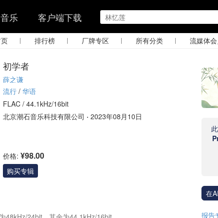
的音乐
客户端下载
|
|
|
|
首页
排行榜
厂牌专区
所有分类
流媒体会
初学者
薛之谦
流行
/
华语
FLAC /
44.1kHz/16bit
北京潮石音乐科技有限公司
·
2023年08月10日
P
¥98.00
价格:
购买专辑
在A
报告
Hz/24bit，其余为44.1kHz/16bit。
