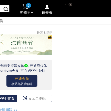
中国
0
购物车
请登录
员
推荐 & 活动
此专辑支持流媒体
, 开通流媒体
remium会员
, 可在
APP
中聆听.
开通会员
享受高品质畅听
PP中查看
显示二维码
专辑问题
>>