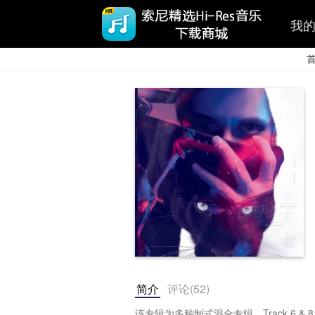
我
简介
评论(
52
)
该专辑为多种制式混合专辑，Track 6 & 8为48k