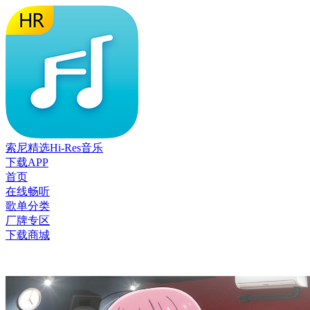
索尼精选Hi-Res音乐
下载APP
首页
在线畅听
歌单分类
厂牌专区
下载商城