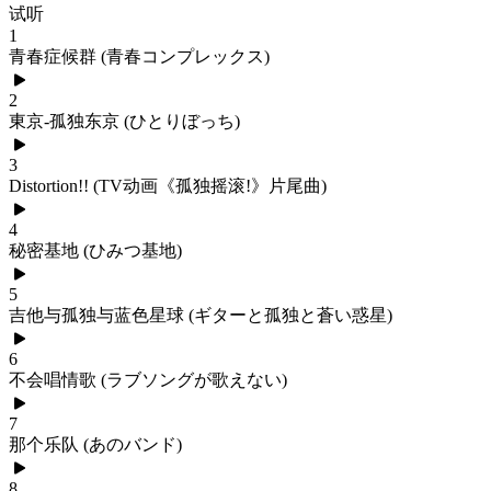
试听
1
青春症候群 (青春コンプレックス)
2
東京-孤独东京 (ひとりぼっち)
3
Distortion!! (TV动画《孤独摇滚!》片尾曲)
4
秘密基地 (ひみつ基地)
5
吉他与孤独与蓝色星球 (ギターと孤独と蒼い惑星)
6
不会唱情歌 (ラブソングが歌えない)
7
那个乐队 (あのバンド)
8