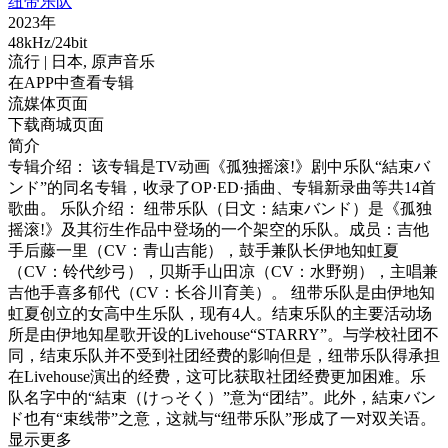
纽带乐队
2023年
48kHz/24bit
流行
| 日本,
原声音乐
在APP中查看专辑
流媒体页面
下载商城页面
简介
专辑介绍： 该专辑是TV动画《孤独摇滚!》剧中乐队“結束バ
ンド”的同名专辑，收录了OP·ED·插曲、专辑新录曲等共14首
歌曲。 乐队介绍： 纽带乐队（日文：結束バンド）是《孤独
摇滚!》及其衍生作品中登场的一个架空的乐队。成员：吉他
手后藤一里（CV：青山吉能），鼓手兼队长伊地知虹夏
（CV：铃代纱弓），贝斯手山田凉（CV：水野朔），主唱兼
吉他手喜多郁代（CV：长谷川育美）。 纽带乐队是由伊地知
虹夏创立的女高中生乐队，现有4人。结束乐队的主要活动场
所是由伊地知星歌开设的Livehouse“STARRY”。与学校社团不
同，结束乐队并不受到社团经费的影响但是，纽带乐队得承担
在Livehouse演出的经费，这可比获取社团经费更加困难。乐
队名字中的“結束（けっそく）”意为“团结”。此外，結束バン
ド也有“束线带”之意，这就与“纽带乐队”形成了一对双关语。
显示更多