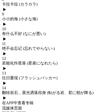
卡拉卡拉 (カラカラ)
9
小小的海 (小さな海)
10
有什么不好 (なにが悪い)
11
绝不会忘记 (忘れてやらない-)
12
若能化作星座 (星座になれたら)
13
往日重现 (フラッシュバッカー)
14
翻转岩石，晨光洒落你身 (転がる岩、君に朝が降る)
在APP中查看专辑
流媒体页面