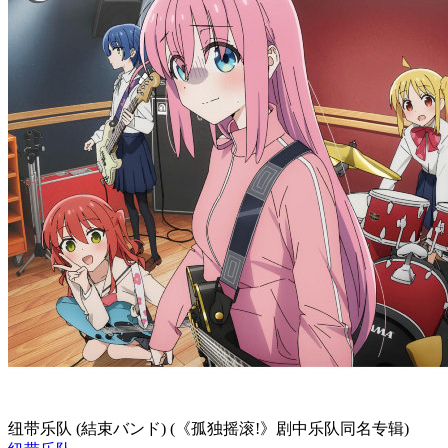
纽带乐队 (結束バンド) (《孤独摇滚!》剧中乐队同名专辑)