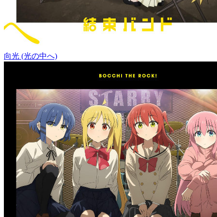
向光 (光の中へ)