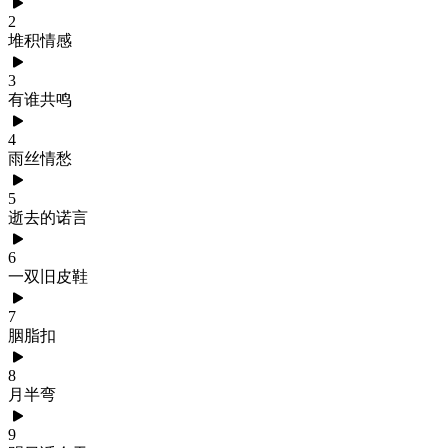
2
堆积情感
3
有谁共鸣
4
雨丝情愁
5
逝去的诺言
6
一双旧皮鞋
7
胭脂扣
8
月半弯
9