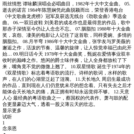
雨丝情愁 谭咏麟演唱会必唱曲目，1982年十大中文金曲。 05.
逝去的诺言 1984年陈慧娴凭此曲脱颖而出，荣登香港电台
《中文歌曲龙虎榜》冠军及获选无线台《劲歌金曲》季选金
曲。 06.一双旧皮鞋 刘美君的成名作也是最得意的作品，歌中
那赤子深情至今仍让人念念不忘。 07.胭脂扣 1988年十大金曲
奖，哀怨、凄美的电影让人记住了这首歌，同样委婉、多情的
胭脂扣。 08.月半弯 1986年十大中文金曲，张学友与罗美薇的
邂逅之作，活泼的节奏、温馨的旋律，让人惊觉幸福已由此开
始… 09.明日话今天 1978年十大金曲奖，甄妮在爱情事业双丰
收时的巅峰之作。悠闲的爵士味伴奏，让人全身都放松了下
来，嘴角竟不觉的微微上翘了。 10.双星情歌 诞生于1974年的
《双星情歌》标志着粤语歌的流行。诗样的歌词，水样的歌
声，在人们的心湖里泛起了涟漪。 11.天长地久 周启生最成功
的作品，直到现在人们仍意犹未尽的想念着。只有失去之后才
能体会天长地久的痛，真正拥有时却永远觉得不够。 12.天意
人心 最经典的粤语歌曲之一，蔡国权的代表作。萧与鼓的配
合更显豪迈大气，透着一股义薄云天的壮志。
显示更多
试听
1
念亲恩