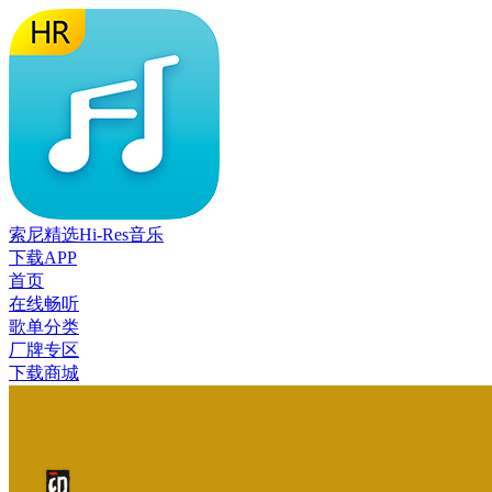
索尼精选Hi-Res音乐
下载APP
首页
在线畅听
歌单分类
厂牌专区
下载商城