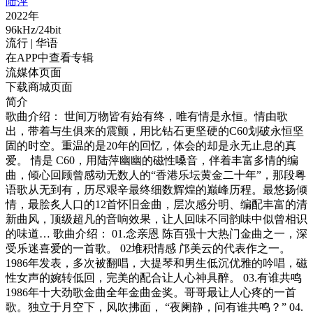
陆萍
2022年
96kHz/24bit
流行
| 华语
在APP中查看专辑
流媒体页面
下载商城页面
简介
歌曲介绍： 世间万物皆有始有终，唯有情是永恒。情由歌
出，带着与生俱来的震颤，用比钻石更坚硬的C60划破永恒坚
固的时空。重温的是20年的回忆，体会的却是永无止息的真
爱。 情是 C60，用陆萍幽幽的磁性嗓音，伴着丰富多情的编
曲，倾心回顾曾感动无数人的“香港乐坛黄金二十年”，那段粤
语歌从无到有，历尽艰辛最终细数辉煌的巅峰历程。最悠扬倾
情，最脍炙人口的12首怀旧金曲，层次感分明、编配丰富的清
新曲风，顶级超凡的音响效果，让人回味不同韵味中似曾相识
的味道… 歌曲介绍： 01.念亲恩 陈百强十大热门金曲之一，深
受乐迷喜爱的一首歌。 02堆积情感 邝美云的代表作之一。
1986年发表，多次被翻唱，大提琴和男生低沉优雅的吟唱，磁
性女声的婉转低回，完美的配合让人心神具醉。 03.有谁共鸣
1986年十大劲歌金曲全年金曲金奖。哥哥最让人心疼的一首
歌。独立于月空下，风吹拂面， “夜阑静，问有谁共鸣？” 04.